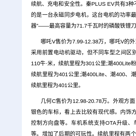
续航、充电和安全性。秦PLUS EV共有3种
的是一台永磁同步电机，这台电机的功率最大为
器”——最高容量为71.7千瓦时的磷酸铁
哪吒V售价为7.99-12.38万，哪
采用前置电动机驱动，但不同车型之间区别较
110牛·米，续航里程为301公里;潮400L
续航里程为401公里;潮400Lite、潮400
续航里程为401公里。
几何C售价为12.98-20.78万。
银色的车标，看上去比较有现代感。内饰方
控制方向盘等。车机系统支持OTA升级、车联
等。增加了后期的可玩性。续航里程有两个版本