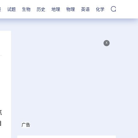
报
试题
生物
历史
地理
物理
英语
化学
x
汽
目
广告