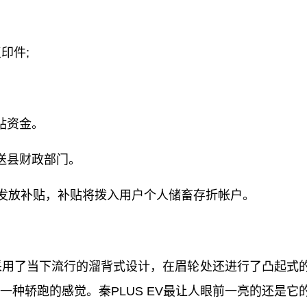
印件;
贴资金。
送县财政部门。
内发放补贴，补贴将拨入用户个人储畜存折帐户。
8万，外观采用了当下流行的溜背式设计，在眉轮处还进行了凸起式
有一种轿跑的感觉。秦PLUS EV最让人眼前一亮的还是它