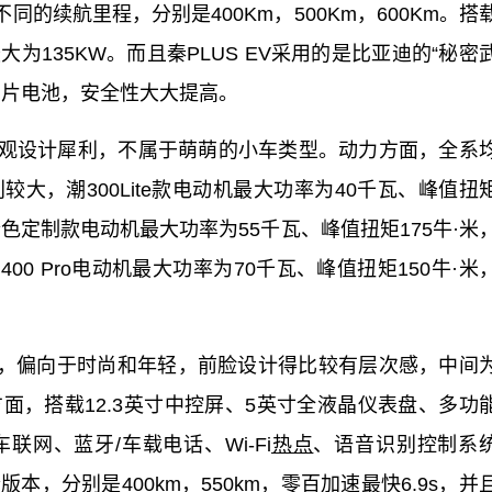
不同的续航里程，分别是400Km，500Km，600Km。搭
135KW。而且秦PLUS EV采用的是比亚迪的“秘密
锂刀片电池，安全性大大提高。
吒V的外观设计犀利，不属于萌萌的小车类型。动力方面，全系
大，潮300Lite款电动机最大功率为40千瓦、峰值扭
ite粉色定制款电动机最大功率为55千瓦、峰值扭矩175牛·米
、潮400 Pro电动机最大功率为70千瓦、峰值扭矩150牛·米
外观方面，偏向于时尚和年轻，前脸设计得比较有层次感，中间
面，搭载12.3英寸中控屏、5英寸全液晶仪表盘、多功
网、蓝牙/车载电话、Wi-Fi
热点
、语音识别控制系
，分别是400km，550km，零百加速最快6.9s，并