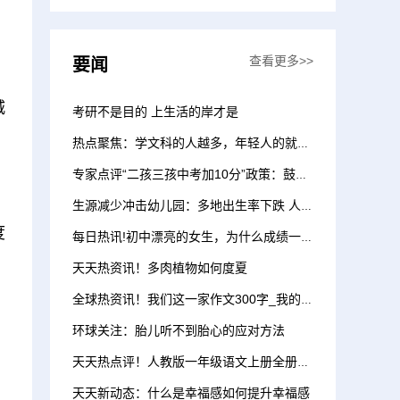
些什么？都是大学生了...
查看更多>>
要闻
城
考研不是目的 上生活的岸才是
热点聚焦：学文科的人越多，年轻人的就业越难了
专家点评“二孩三孩中考加10分”政策：鼓励生育应一视同仁
生源减少冲击幼儿园：多地出生率下跌 人口流出地影响更大
度
每日热讯!初中漂亮的女生，为什么成绩一般?
天天热资讯！多肉植物如何度夏
全球热资讯！我们这一家作文300字_我的家庭优秀作文10篇
环球关注：胎儿听不到胎心的应对方法
天天热点评！人教版一年级语文上册全册教案
天天新动态：什么是幸福感如何提升幸福感